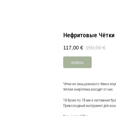
Нефритовые Чётки
117,00
€
150,00
€
купить
Чётки из синьцзянского тёмно-из
тёплая энергетика исходит от них.
18 бусин по 18 мм и заглавная бус
Превосходный инструмент для конц