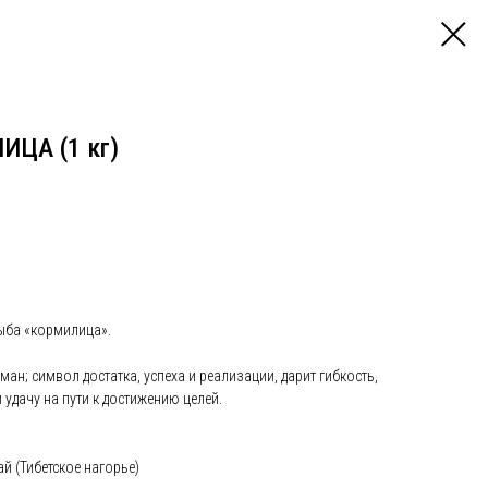
ЦА (1 кг)
ыба «кормилица».
ман; символ достатка, успеха и реализации, дарит гибкость,
 удачу на пути к достижению целей.
й (Тибетское нагорье)