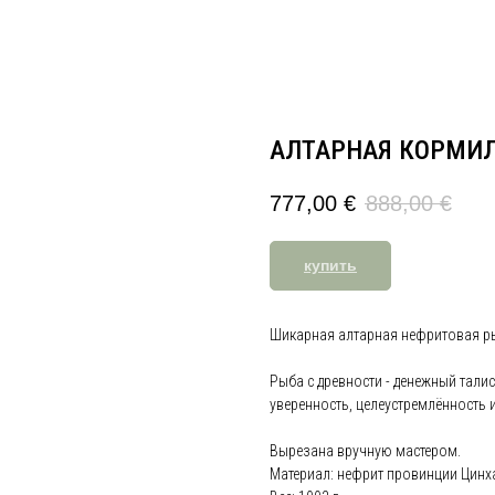
АЛТАРНАЯ КОРМИЛИ
777,00
€
888,00
€
купить
Шикарная алтарная нефритовая р
Рыба с древности - денежный талис
уверенность, целеустремлённость и
Вырезана вручную мастером.
Материал: нефрит провинции Цинха